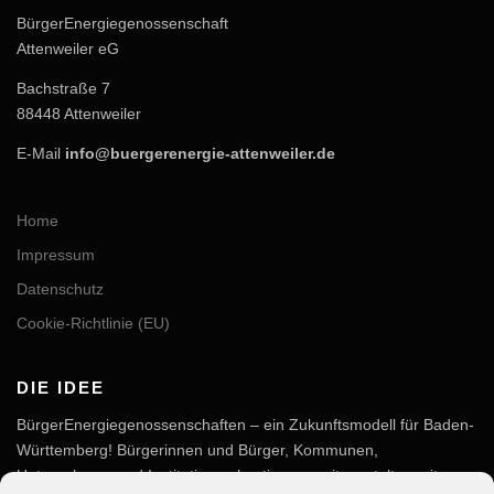
BürgerEnergiegenossenschaft
Attenweiler eG
Bachstraße 7
88448 Attenweiler
E-Mail
info@buergerenergie-attenweiler.de
Home
Impressum
Datenschutz
Cookie-Richtlinie (EU)
DIE IDEE
BürgerEnergiegenossenschaften – ein Zukunftsmodell für Baden-
Württemberg! Bürgerinnen und Bürger, Kommunen,
Unternehmen und Institutionen bestimmen mit, gestalten mit,