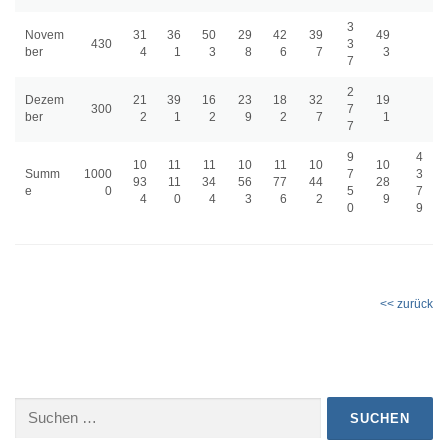
3
Novem
31
36
50
29
42
39
49
430
3
ber
4
1
3
8
6
7
3
7
2
Dezem
21
39
16
23
18
32
19
300
7
ber
2
1
2
9
2
7
1
7
9
4
10
11
11
10
11
10
10
Summ
1000
7
3
93
11
34
56
77
44
28
e
0
5
7
4
0
4
3
6
2
9
0
9
<< zurück
Suchen
nach: