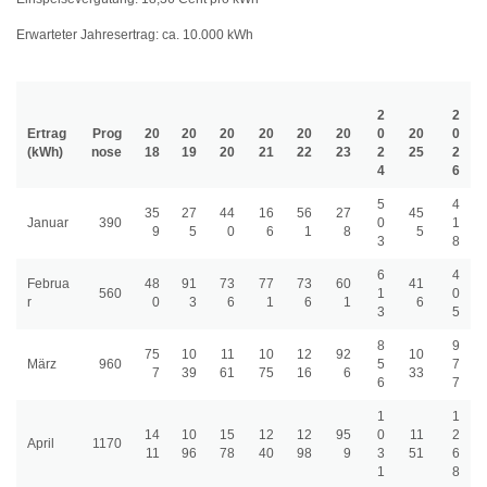
Erwarteter Jahresertrag: ca. 10.000 kWh
2
2
Ertrag
Prog
20
20
20
20
20
20
0
20
0
(kWh)
nose
18
19
20
21
22
23
2
25
2
4
6
5
4
35
27
44
16
56
27
45
Januar
390
0
1
9
5
0
6
1
8
5
3
8
6
4
Februa
48
91
73
77
73
60
41
560
1
0
r
0
3
6
1
6
1
6
3
5
8
9
75
10
11
10
12
92
10
März
960
5
7
7
39
61
75
16
6
33
6
7
1
1
14
10
15
12
12
95
0
11
2
April
1170
11
96
78
40
98
9
3
51
6
1
8