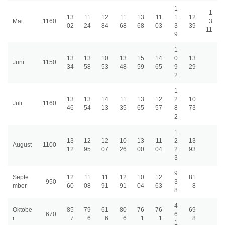
1
1
13
11
12
11
13
11
1
12
Mai
1160
3
02
24
84
68
68
03
3
39
11
9
1
13
13
10
13
15
14
0
13
Juni
1150
34
58
53
48
59
65
9
29
2
1
13
13
14
11
13
12
2
10
Juli
1160
46
54
13
35
65
57
8
73
2
1
13
12
12
10
13
11
2
13
August
1100
12
95
07
26
00
04
2
93
3
9
Septe
12
11
11
12
10
12
81
950
3
mber
60
08
91
91
04
63
8
8
4
Oktobe
85
79
61
80
76
76
69
670
6
r
7
6
6
6
1
1
8
1