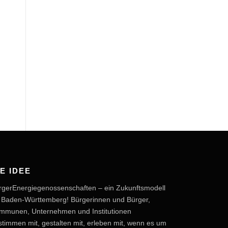
IE IDEE
rgerEnergiegenossenschaften – ein Zukunftsmodell
r Baden-Württemberg! Bürgerinnen und Bürger,
mmunen, Unternehmen und Institutionen
stimmen mit, gestalten mit, erleben mit, wenn es um