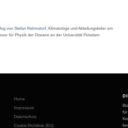
log von Stefan Rahmstorf
, Klimatologe und Abteilungsleiter am
essor für Physik der Ozeane an der Universität Potsdam.
D
Home
Bü
Impressum
fü
Datenschutz
Ko
be
Cookie-Richtlinie (EU)