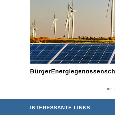
Zum
Inhalt
springen
BürgerEnergiegenossenscha
DIE
INTERESSANTE LINKS