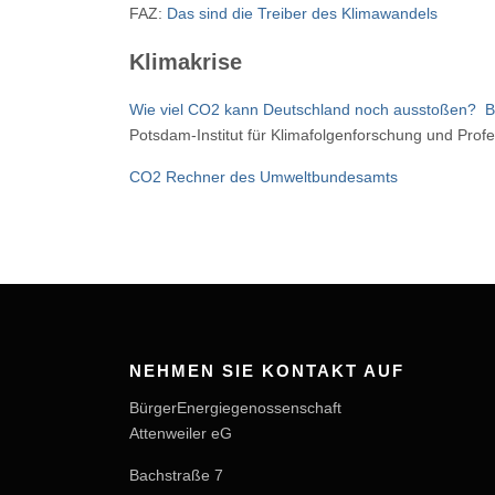
FAZ:
Das sind die Treiber des Klimawandels
Klimakrise
Wie viel CO2 kann Deutschland noch ausstoßen?
B
Potsdam-Institut für Klimafolgenforschung und Prof
CO2 Rechner des Umweltbundesamts
NEHMEN SIE KONTAKT AUF
BürgerEnergiegenossenschaft
Attenweiler eG
Bachstraße 7