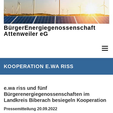
Zum
Inhalt
springen
BürgerEnergiegenossenschaft
Attenweiler eG
Menü
KOOPERATION E.WA RISS
DIE IDEE
AKTUELLES
PROJEKTE
MITGLIEDERVORTEIL
INTERESSANTE LINKS
e.wa riss und fünf
Bürgerenergiegenossenschaften im
Landkreis Biberach besiegeln Kooperation
DOWNLOADS
Pressemitteilung 20.09.2022