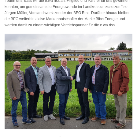
freuen uns, dass wir die e.wa riss als Mitglied und Partner für uns gewinnen
konnten, um gemeinsam die Energiewende im Landkreis umzusetzen,“ so
Jürgen Müller, Vorstandsvorsitzender der BEG Riss. Darüber hinaus bleiben
die BEG weiterhin aktive Markenbotschafter der Marke BiberEnergie und
werden damit zu einem wichtigen Vertriebspartner für die e.wa riss.