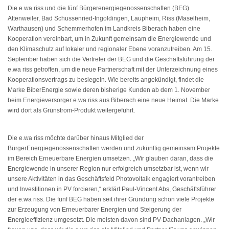
Die e.wa riss und die fünf Bürgerenergiegenossenschaften (BEG)
Attenweiler, Bad Schussenried-Ingoldingen, Laupheim, Riss (Maselheim,
Warthausen) und Schemmerhofen im Landkreis Biberach haben eine
Kooperation vereinbart, um in Zukunft gemeinsam die Energiewende und
den Klimaschutz auf lokaler und regionaler Ebene voranzutreiben. Am 15.
September haben sich die Vertreter der BEG und die Geschäftsführung der
e.wa riss getroffen, um die neue Partnerschaft mit der Unterzeichnung eines
Kooperationsvertrags zu besiegeln. Wie bereits angekündigt, findet die
Marke BiberEnergie sowie deren bisherige Kunden ab dem 1. November
beim Energieversorger e.wa riss aus Biberach eine neue Heimat. Die Marke
wird dort als Grünstrom-Produkt weitergeführt.
Die e.wa riss möchte darüber hinaus Mitglied der
BürgerEnergiegenossenschaften werden und zukünftig gemeinsam Projekte
im Bereich Erneuerbare Energien umsetzen. „Wir glauben daran, dass die
Energiewende in unserer Region nur erfolgreich umsetzbar ist, wenn wir
unsere Aktivitäten in das Geschäftsfeld Photovoltaik engagiert vorantreiben
und Investitionen in PV forcieren,“ erklärt Paul-Vincent Abs, Geschäftsführer
der e.wa riss. Die fünf BEG haben seit ihrer Gründung schon viele Projekte
zur Erzeugung von Erneuerbarer Energien und Steigerung der
Energieeffizienz umgesetzt. Die meisten davon sind PV-Dachanlagen. „Wir